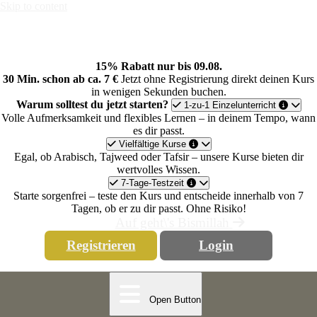
Skip to content
15% Rabatt nur bis 09.08.
30 Min. schon ab ca. 7 €
Jetzt ohne Registrierung direkt deinen Kurs
in wenigen Sekunden buchen.
Warum solltest du jetzt starten?
1-zu-1 Einzelunterricht
Volle Aufmerksamkeit und flexibles Lernen – in deinem Tempo, wann
es dir passt.
Vielfältige Kurse
Egal, ob Arabisch, Tajweed oder Tafsir – unsere Kurse bieten dir
wertvolles Wissen.
7-Tage-Testzeit
Starte sorgenfrei – teste den Kurs und entscheide innerhalb von 7
Tagen, ob er zu dir passt. Ohne Risiko!
Auf geht\'s Bismillah
Registrieren
Login
Open Button