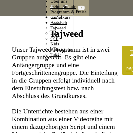
Über uns
Button
Deine Spende
Programm & Preise
Grundkurs
ادعمنا
Arabisch
عربي
Tajweed
Tajweed
Hifz
Q10
Kids
Unser Tajweed Programm ist in zwei
Kalligraphie
Tafsir
Gruppen aufgeteilt. Es gibt eine
Anfängergruppe und eine
re
Fortgeschrittenengruppe. Die Einteilung
in die Gruppen erfolgt individuell nach
dem Einstufungstest bzw. nach
Abschluss des Grundkurses.
Die Unterrichte bestehen aus einer
Kombination aus einer Videoreihe mit
einem dazugehörigen Script und einem