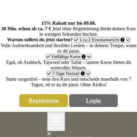
Skip
to
content
15% Rabatt nur bis 09.08.
30 Min. schon ab ca. 7 €
Jetzt ohne Registrierung direkt deinen Kurs
in wenigen Sekunden buchen.
Warum solltest du jetzt starten?
1-zu-1 Einzelunterricht
Volle Aufmerksamkeit und flexibles Lernen – in deinem Tempo, wann
es dir passt.
Vielfältige Kurse
Egal, ob Arabisch, Tajweed oder Tafsir – unsere Kurse bieten dir
wertvolles Wissen.
7-Tage-Testzeit
Starte sorgenfrei – teste den Kurs und entscheide innerhalb von 7
Tagen, ob er zu dir passt. Ohne Risiko!
Auf geht\'s Bismillah
Registrieren
Login
Open
Button
Close