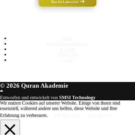
Bist du Lehrer/in?
Rechtliches
AGB
Datenschutzerklärung
Kontakt
Impressum
Forum
© 2026 Quran Akademie
Scroll
Up
Entworfen und entwickelt von
SMSI Technology
Wir nutzen Cookies auf unserer Website. Einige von ihnen sind
essenziell, während andere uns helfen, diese Website und Ihre
Erfahrung zu verbessern.
Einstellungen
Akzeptieren