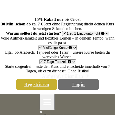
Skip
to
content
15% Rabatt nur bis 09.08.
30 Min. schon ab ca. 7 €
Jetzt ohne Registrierung direkt deinen Kurs
in wenigen Sekunden buchen.
Warum solltest du jetzt starten?
1-zu-1 Einzelunterricht
Volle Aufmerksamkeit und flexibles Lernen – in deinem Tempo, wann
es dir passt.
Vielfältige Kurse
Egal, ob Arabisch, Tajweed oder Tafsir – unsere Kurse bieten dir
wertvolles Wissen.
7-Tage-Testzeit
Starte sorgenfrei – teste den Kurs und entscheide innerhalb von 7
Tagen, ob er zu dir passt. Ohne Risiko!
Auf geht\'s Bismillah
Registrieren
Login
Open
Button
Close