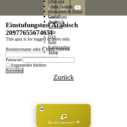
Über uns
Button
Deine Spende
Programm & Preise
Grundkurs
ادعمنا
Arabisch
عربي
Einstufungstest Arabisch
Tajweed
20977655674651
Hifz
Q10
This quiz is for logged in users only.
Kids
Kalligraphie
Benutzername oder E-Mail-Adresse
Tafsir
Passwort
Angemeldet bleiben
Zurück
Bist du Lehrer/in?