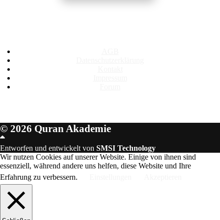
Rechtliches
AGB
Datenschutzerklärung
Kontakt
Impressum
Forum
© 2026 Quran Akademie
Scroll
Up
Entworfen und entwickelt von
SMSI Technology
Wir nutzen Cookies auf unserer Website. Einige von ihnen sind
essenziell, während andere uns helfen, diese Website und Ihre
Erfahrung zu verbessern.
Einstellungen
Akzeptieren