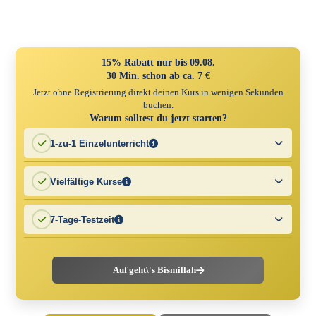
Skip
to
content
15% Rabatt nur bis 09.08.
30 Min. schon ab ca. 7 €
Jetzt ohne Registrierung direkt deinen Kurs in wenigen Sekunden
buchen.
Warum solltest du jetzt starten?
1-zu-1 Einzelunterricht
Volle Aufmerksamkeit und flexibles Lernen – in deinem Tempo,
Vielfältige Kurse
wann es dir passt.
Egal, ob Arabisch, Tajweed oder Tafsir – unsere Kurse bieten dir
7-Tage-Testzeit
wertvolles Wissen.
Starte sorgenfrei – teste den Kurs und entscheide innerhalb von 7
Tagen, ob er zu dir passt. Ohne Risiko!
Auf geht\'s Bismillah