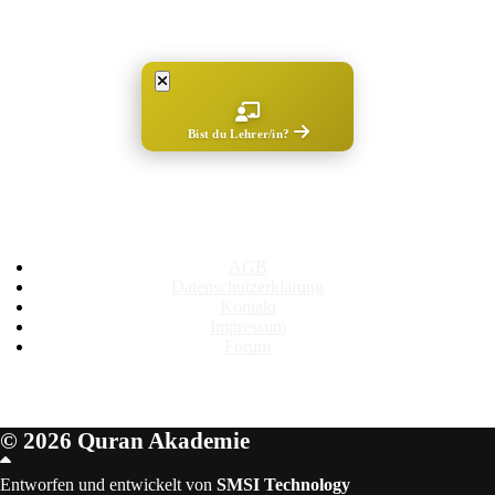
Bist du Lehrer/in?
Rechtliches
AGB
Datenschutzerklärung
Kontakt
Impressum
Forum
© 2026 Quran Akademie
Scroll
Up
Entworfen und entwickelt von
SMSI Technology