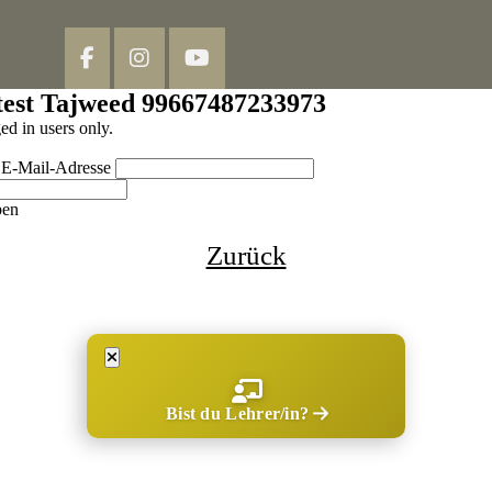
test Tajweed 99667487233973
ged in users only.
 E-Mail-Adresse
ben
Zurück
Bist du Lehrer/in?
Rechtliches