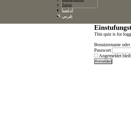
Tafsir
ادعمنا
عربي
Einstufungs
This quiz is for log
Benutzername oder
Passwort
Angemeldet blei