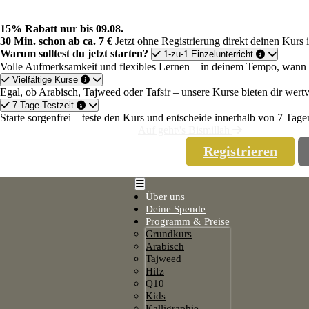
Skip
to
15% Rabatt nur bis 09.08.
content
30 Min. schon ab ca. 7 €
Jetzt ohne Registrierung direkt deinen Kur
Warum solltest du jetzt starten?
1-zu-1 Einzelunterricht
Volle Aufmerksamkeit und flexibles Lernen – in deinem Tempo, wann e
Vielfältige Kurse
Egal, ob Arabisch, Tajweed oder Tafsir – unsere Kurse bieten dir wertv
7-Tage-Testzeit
Starte sorgenfrei – teste den Kurs und entscheide innerhalb von 7 Tagen
Auf geht\'s Bismillah
Registrieren
Open
Button
Close
Über uns
Button
Deine Spende
Programm & Preise
Grundkurs
Arabisch
Tajweed
Hifz
Q10
Kids
Kalligraphie