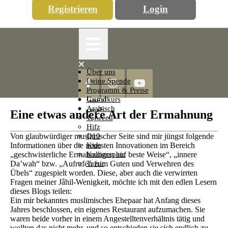
Registrieren
Login
Open
Button
Close
Über uns
Button
Deine Spende
Programm & Preise
Grundkurs
ادعمنا
Arabisch
عربي
Eine etwas andere Art der Ermahnung
Tajweed
Hifz
Von glaubwürdiger muslimischer Seite sind mir jüngst folgende
Q10
Informationen über die neuesten Innovationen im Bereich
Kids
„geschwisterliche Ermahnungen auf beste Weise“, „innere
Kalligraphie
Da’wah“ bzw. „Aufrufen zum Guten und Verwehren des
Tafsir
Übels“ zugespielt worden. Diese, aber auch die verwirrten
Fragen meiner Jâhil-Wenigkeit, möchte ich mit den edlen Lesern
dieses Blogs teilen:
Ein mir bekanntes muslimisches Ehepaar hat Anfang dieses
Jahres beschlossen, ein eigenes Restaurant aufzumachen. Sie
waren beide vorher in einem Angestelltenverhältnis tätig und
wollten das nicht mehr, und so entschieden sie sich endlich zu