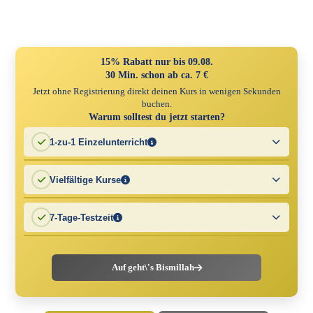
Skip
to
content
15% Rabatt nur bis 09.08.
30 Min. schon ab ca. 7 €
Jetzt ohne Registrierung direkt deinen Kurs in wenigen Sekunden
buchen.
Warum solltest du jetzt starten?
1-zu-1 Einzelunterricht
Volle Aufmerksamkeit und flexibles Lernen – in deinem Tempo,
Vielfältige Kurse
wann es dir passt.
Egal, ob Arabisch, Tajweed oder Tafsir – unsere Kurse bieten dir
7-Tage-Testzeit
wertvolles Wissen.
Starte sorgenfrei – teste den Kurs und entscheide innerhalb von 7
Tagen, ob er zu dir passt. Ohne Risiko!
Auf geht\'s Bismillah