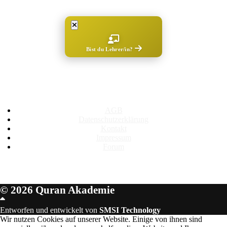
Bist du Lehrer/in?
Rechtliches
AGB
Datenschutzerklärung
Kontakt
Impressum
Forum
© 2026 Quran Akademie
Scroll
Up
Entworfen und entwickelt von
SMSI Technology
Wir nutzen Cookies auf unserer Website. Einige von ihnen sind