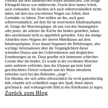
Fabrikat aus dem süddeutschen Raum austauschen. Das nötige
Kleingeld hierzu war mittlerweile, Frucht ihrer harten Arbeit,
auch vorhanden. Sie dachten sich auch selbstverständlich nichts
dabei, mit dem neu erworbenen Wagen zur Arbeit, ihrer
Gaststätte, zu fahren. Dort stellten sie ihn, auch ganz
selbstverständlich, auf dem für sie reservierten Inhaberparkplatz
ab. Einige der Moscheegänger, ob nun von den Stammgästen
oder jenen, die seltener die Küche der beiden genießen, haben
dies anscheinend nicht so appetitlich gefunden. Also das mutige
Abstellen eines Wagens der oberen Mittelklasse auf dem
Inhaberparkplatz. Kurz darauf begannen die Belehrungen, also
wichtige Informationen über die Vergänglichkeit dieser
schnöden Dunya und des Geldverdienens und dergleichen
Ermahnungen an sie. Dazu gesellte sich hintenrum schlechtes
Gerede über die beiden. Es wurde in der erwähnten Moschee
unter anderem verbreitet, dass das Ehepaar gar kein halal
geschlachtetes Fleisch verkaufe und der Mann obendrein
nebenher noch bei den Behörden „singe“…
Ein Muslim, der sich selbst offensichtlich für recht gottesfürchtig
hält, erlaubte sich schließlich sogar den Spaß, ihnen dieses
geschmack- und wirkungsvolle Bild in den Briefkasten zu legen:
Zurück zum Blog