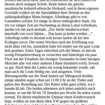
diesem doch mutigen Schritt. Beide haben die gleiche
muslimische kulturell-ethnische Herkunft, und in ihrem eigenen
Geschäft wollten sie die Spezialitäten ihrer Heimat an den
zahlungskräftigen Mann bringen. Allerdings gibt es von
Gaststätten solcher Art einige in dieser mittelgroßen Stadt. Als
ich vor einiger Zeit am Nachmittag an ihrem Lokal vorbeikam,
dachte ich mir auch deshalb: „Der fünfte Inhaberwechsel
innerhalb von zwei Jahren… Das kann ja heiter werden…“
Allerdings sollte es diesmal echt besser laufen als bei den
Kollegen zuvor. Die ersten Wochen nach der Eröffnung war
nicht allzu viel los, zumindest habe ich immer nur ein paar Leute
drin gesehen. Eines Tages entschied sich der Mann, es mit ein
wenig Prospektwerbung zu versuchen und hinterlegte ein paar
Flyer mit der Erlaubnis des dortigen Vorstandes in einer hiesigen
Moschee (die von einer anderen Ethnie dominiert wird). Soweit
so gut. Nach dem der Laden ein wenig bekannter wurde, sah
man auch die Leute fleißig ein- und ausgehen. Viele
Büroangestellte aus der Stadt kamen zur Mittagszeit dorthin,
einige standen sogar schon um 11:00 Uhr an der Theke und
gaben ihre Bestellung auf. Der Rubel rollte ganz schön, wa-l-
hamdu liLlah. Die beiden arbeiteten sich dabei natürlich auch
krumm, so um die 60 bis 70 Stunden pro Woche für jeden waren
normal. Da dieses muslimische Ehepaar einen Kinderwunsch
hegt, wollten sie nun ihren alten VW gegen ein größeres